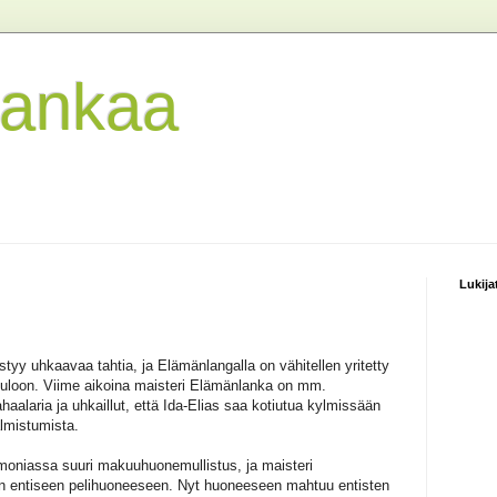
lankaa
Lukija
yy uhkaavaa tahtia, ja Elämänlangalla on vähitellen yritetty
uloon. Viime aikoina maisteri Elämänlanka on mm.
alaria ja uhkaillut, että Ida-Elias saa kotiutua kylmissään
lmistumista.
moniassa suuri makuuhuonemullistus, ja maisteri
iin entiseen pelihuoneeseen. Nyt huoneeseen mahtuu entisten