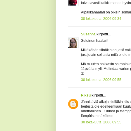
toivottavasti kaikki menee hyvi
Alpakkahaalari on oikein soma
30 lokakuuta, 2006 09:34
Susanna
kirjoitti...
Suloinen haalari!
Mikäköhän siinäkin on, että vai
just jotain sellaista mitä ei ole
Mä muuten pakkasin sairaalakas
11pvä la:n yli. Melindaa varten 
:D
30 lokakuuta, 2006 09:55
Riksu
kirjoitti...
Jännittäviä aikoja sielläkin siis 
beibistä ole edelleenkään kuul
odottaminen... Onnea ja tsempp
lämpöisen näköinen.
30 lokakuuta, 2006 09:55