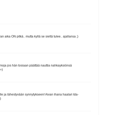
 aika ON pitkä.. mutta kyllä se sieltä tulee.. ajallansa ;)
rmoja jos hän tosiaan päättää nauttia nahkayksiönsä
 =)
le ja lähestyvään synnytykseen! Aivan ihana haalari Ida-
)