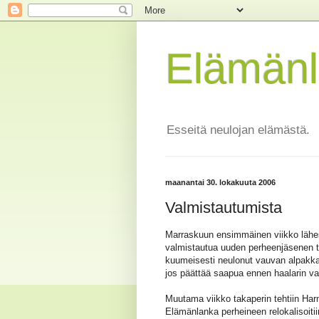
Elämän
Esseitä neulojan elämästä.
maanantai 30. lokakuuta 2006
Valmistautumista
Marraskuun ensimmäinen viikko lähest
valmistautua uuden perheenjäsenen t
kuumeisesti neulonut vauvan alpakkaha
jos päättää saapua ennen haalarin va
Muutama viikko takaperin tehtiin Har
Elämänlanka perheineen relokalisoit