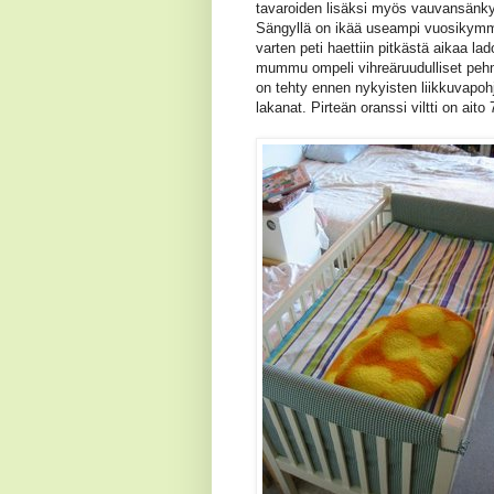
tavaroiden lisäksi myös vauvansänky
Sängyllä on ikää useampi vuosikymme
varten peti haettiin pitkästä aikaa lad
mummu ompeli vihreäruudulliset pehm
on tehty ennen nykyisten liikkuvapohj
lakanat. Pirteän oranssi viltti on aito