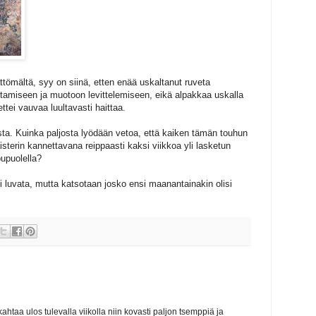
ttömältä, syy on siinä, etten enää uskaltanut ruveta
tamiseen ja muotoon levittelemiseen, eikä alpakkaa uskalla
ettei vauvaa luultavasti haittaa.
mista. Kuinka paljosta lyödään vetoa, että kaiken tämän touhun
aisterin kannettavana reippaasti kaksi viikkoa yli lasketun
upuolella?
luvata, mutta katsotaan josko ensi maanantainakin olisi
kahtaa ulos tulevalla viikolla niin kovasti paljon tsemppiä ja