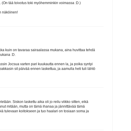
n. (On tää toivotus toki myöhemminkin voimassa :D.)
n näköinen!
kka kuin on tavaraa sairaalassa mukana, aina huvittaa tehdä
 mukana :D.
sin Jocsua varten pari kuukautta ennen la, ja poika syntyi
pakkasin sit päivää ennen laskettua, ja aamulla heti tuli lähtö
eletään. Siskon laskettu aika oli jo reilu viikko sitten, eikä
unut mitään, mutta on tämä ihanaa ja jännittävää tämä
iä tulevaan koitokseen ja tuo haalari on tosiaan soma ja