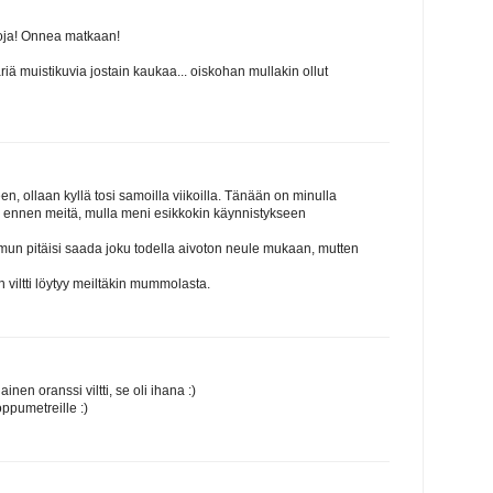
koja! Onnea matkaan!
äriä muistikuvia jostain kaukaa... oiskohan mullakin ollut
, ollaan kyllä tosi samoilla viikoilla. Tänään on minulla
di ennen meitä, mulla meni esikkokin käynnistykseen
, mun pitäisi saada joku todella aivoton neule mukaan, mutten
 viltti löytyy meiltäkin mummolasta.
nen oranssi viltti, se oli ihana :)
ppumetreille :)