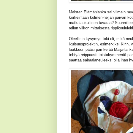
Maisteri Elämänlanka sai viimein myö
korkeintaan kolmen-neljän päivän kot
matkalaukullisen tavaraa? Suunnilleen
reilun viikon mittaisesta rippikoululeir
Oleellisin kysymys toki oli, mikä neu
ikuisuusprojektin, esimerkiksi Kirin, v
laukkuun pääsi pari kerää Maija-lan
tehtyä reippaasti toistakymmentä pari
saattaa sairaalaneuleeksi olla ihan h