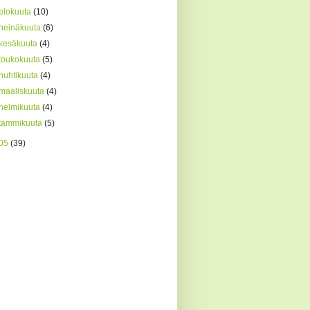
elokuuta
(10)
heinäkuuta
(6)
kesäkuuta
(4)
toukokuuta
(5)
huhtikuuta
(4)
maaliskuuta
(4)
helmikuuta
(4)
tammikuuta
(5)
05
(39)