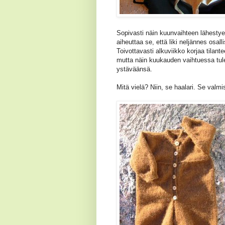
Sopivasti näin kuunvaihteen lähesty
aiheuttaa se, että liki neljännes osalli
Toivottavasti alkuviikko korjaa tila
mutta näin kuukauden vaihtuessa tule
ystäväänsä.
Mitä vielä? Niin, se haalari. Se valmi