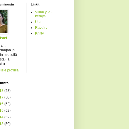
a minusta
Linkit
Villaa ylle -
keräys
Ulla
Ravelry
Knitty
istel
jan,
elaajan ja
in mietteitä
tä (ja
ta).
tele profiilia
rkisto
18
(28)
17
(50)
16
(52)
15
(52)
14
(52)
13
(50)