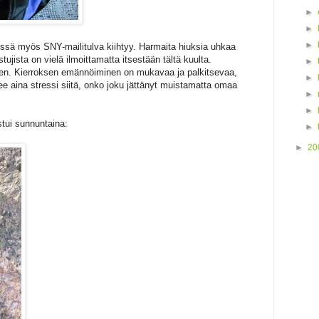
►
►
►
essä myös SNY-mailitulva kiihtyy. Harmaita hiuksia uhkaa
stujista on vielä ilmoittamatta itsestään tältä kuulta.
►
nteen. Kierroksen emännöiminen on mukavaa ja palkitsevaa,
►
e aina stressi siitä, onko joku jättänyt muistamatta omaa
►
►
stui sunnuntaina:
►
►
20