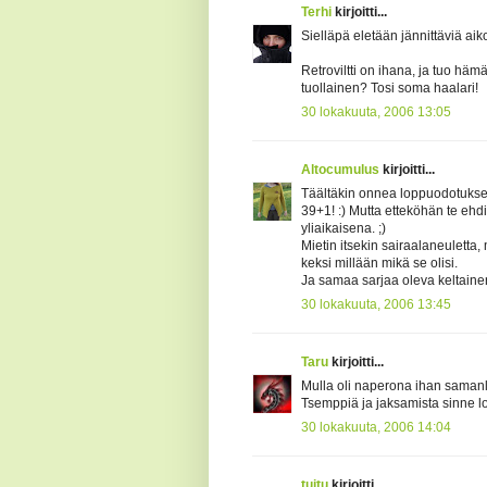
Terhi
kirjoitti...
Sielläpä eletään jännittäviä ai
Retroviltti on ihana, ja tuo häm
tuollainen? Tosi soma haalari!
30 lokakuuta, 2006 13:05
Altocumulus
kirjoitti...
Täältäkin onnea loppuodotukseen
39+1! :) Mutta etteköhän te eh
yliaikaisena. ;)
Mietin itsekin sairaalaneuletta
keksi millään mikä se olisi.
Ja samaa sarjaa oleva keltainen
30 lokakuuta, 2006 13:45
Taru
kirjoitti...
Mulla oli naperona ihan samanlai
Tsemppiä ja jaksamista sinne lo
30 lokakuuta, 2006 14:04
tuitu
kirjoitti...