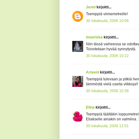
Jenni
kirjoitti...
Tsemppiä viimemetreille!
30 lokakuuta, 2006 10:06
muoriska
kirjoitti...
Niin tässä vaiheessa se odottavan
Toivotetaan hyvää synnytystä.
30 lokakuuta, 2006 10:22
Arteeni
kirjoitti...
Tsemppiä tulevaan ja pitkiä he
lämmöstä vielä useita viikkoja!!
30 lokakuuta, 2006 10:38
Elina
kirjoitti...
Tsemppiä täältäkin loppumetreil
Eliakselle ainakin on valmiina. :
30 lokakuuta, 2006 12:01