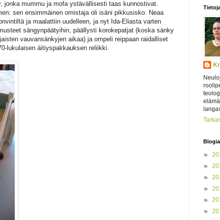
, jonka mummu ja mofa ystävällisesti taas kunnostivat.
Tietoj
n: sen ensimmäinen omistaja oli isäni pikkusisko. Neaa
onvintiltä ja maalattiin uudelleen, ja nyt Ida-Eliasta varten
usteet sängynpäätyihin, päällysti korokepatjat (koska sänky
aisten vauvansänkyjen aikaa) ja ompeli reippaan raidalliset
 70-lukulaisen äitiyspakkauksen reliikki.
Kr
Neulo
roolip
teolog
elämäs
langas
Tarkas
Blogia
►
20
►
20
►
20
►
20
►
20
►
20