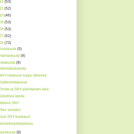
12
(53)
11
(52)
10
(46)
09
(53)
08
(53)
07
(52)
06
(73)
joulukuuta
(5)
marraskuuta
(9)
lokakuuta
(9)
Valmistautumista
SNY-lokakuun loppu lähenee
Puikkoviidakossa
Torstai ja SNY-päivityksen aika
Kirjallisia lapsia
Jälleen SNY
Olen sanaton
Uusi SNY-kuukausi
Neulekirjastokatsaus
syyskuuta
(8)