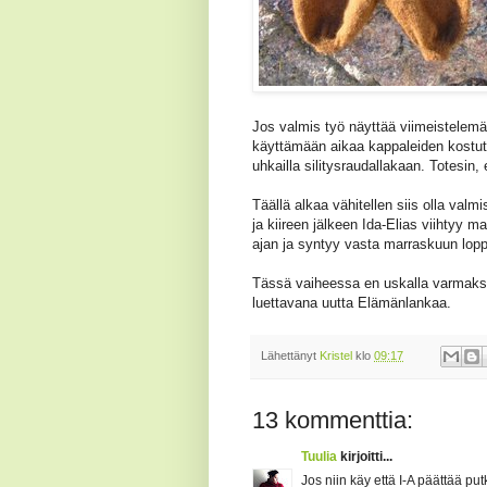
Jos valmis työ näyttää viimeistelemä
käyttämään aikaa kappaleiden kostut
uhkailla silitysraudallakaan. Totesin, 
Täällä alkaa vähitellen siis olla val
ja kiireen jälkeen Ida-Elias viihtyy m
ajan ja syntyy vasta marraskuun lopp
Tässä vaiheessa en uskalla varmaksi 
luettavana uutta Elämänlankaa.
Lähettänyt
Kristel
klo
09:17
13 kommenttia:
Tuulia
kirjoitti...
Jos niin käy että I-A päättää put