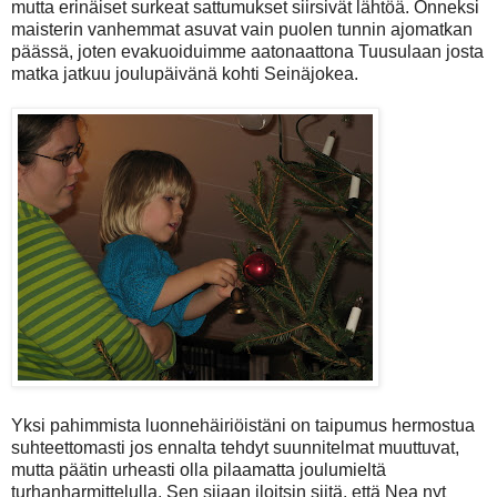
mutta erinäiset surkeat sattumukset siirsivät lähtöä. Onneksi
maisterin vanhemmat asuvat vain puolen tunnin ajomatkan
päässä, joten evakuoiduimme aatonaattona Tuusulaan josta
matka jatkuu joulupäivänä kohti Seinäjokea.
Yksi pahimmista luonnehäiriöistäni on taipumus hermostua
suhteettomasti jos ennalta tehdyt suunnitelmat muuttuvat,
mutta päätin urheasti olla pilaamatta joulumieltä
turhanharmittelulla. Sen sijaan iloitsin siitä, että Nea nyt