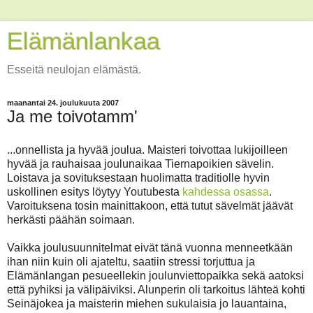
Elämänlankaa
Esseitä neulojan elämästä.
maanantai 24. joulukuuta 2007
Ja me toivotamm'
...onnellista ja hyvää joulua. Maisteri toivottaa lukijoilleen
hyvää ja rauhaisaa joulunaikaa Tiernapoikien sävelin.
Loistava ja sovituksestaan huolimatta traditiolle hyvin
uskollinen esitys löytyy Youtubesta
kahdessa
osassa
.
Varoituksena tosin mainittakoon, että tutut sävelmät jäävät
herkästi päähän soimaan.
Vaikka joulusuunnitelmat eivät tänä vuonna menneetkään
ihan niin kuin oli ajateltu, saatiin stressi torjuttua ja
Elämänlangan pesueellekin joulunviettopaikka sekä aatoksi
että pyhiksi ja välipäiviksi. Alunperin oli tarkoitus lähteä kohti
Seinäjokea ja maisterin miehen sukulaisia jo lauantaina,