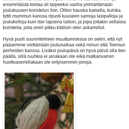
ensimmäistä kertaa oli tarpeeksi vanha ymmärtämään
joulukuusen koristelun ilon. Olikin hauska katsella, kuinka
tyttö mummun kanssa ripusti kuuseen samoja lasipalloja ja
joulukelloja kuin itse lapsena laitoin, ja jopa joitakin sellaisia
koristeita, joita omin pikku kätösin olen askarrellut.
Hyvä puoli suunnitelmien muuttumisessa on sekin, että nyt
pääsemme viettämään joulunaikaa sekä minun että Teemun
perheiden kanssa. Lisäksi joulupäivä on hyvä päivä olla tien
päällä, sillä ruuhkia ei ainakaan ole eikä matkanvarren
huoltoasemillakaan ole erityisemmin jonoja.