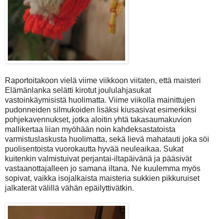
Raportoitakoon vielä viime viikkoon viitaten, että maisteri
Elämänlanka selätti kirotut joululahjasukat
vastoinkäymisistä huolimatta. Viime viikolla mainittujen
pudonneiden silmukoiden lisäksi kiusasivat esimerkiksi
pohjekavennukset, jotka aloitin yhtä takasaumakuvion
mallikertaa liian myöhään noin kahdeksastatoista
varmistuslaskusta huolimatta, sekä lievä mahatauti joka söi
puolisentoista vuorokautta hyvää neuleaikaa. Sukat
kuitenkin valmistuivat perjantai-iltapäivänä ja pääsivät
vastaanottajalleen jo samana iltana. Ne kuulemma myös
sopivat, vaikka isojalkaista maisteria sukkien pikkuruiset
jalkaterät välillä vähän epäilyttivätkin.