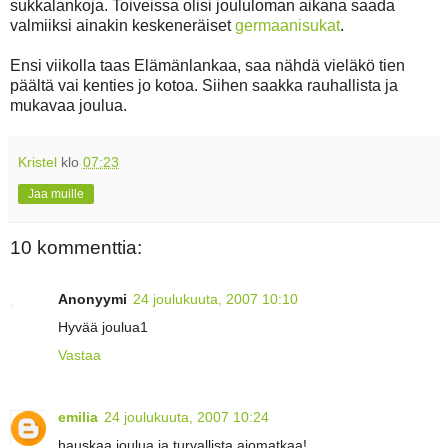
sukkalankoja. Toiveissa olisi joululoman aikana saada
valmiiksi ainakin keskeneräiset
germaanisukat
.
Ensi viikolla taas Elämänlankaa, saa nähdä vieläkö tien
päältä vai kenties jo kotoa. Siihen saakka rauhallista ja
mukavaa joulua.
Kristel
klo
07:23
Jaa muille
10 kommenttia:
Anonyymi
24 joulukuuta, 2007 10:10
Hyvää joulua1
Vastaa
emilia
24 joulukuuta, 2007 10:24
hauskaa joulua ja turvallista ajomatkaa!